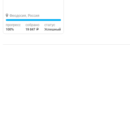
Феодосия, Россия
прогресс
собрано
статус
100%
19 847
Успешный
a