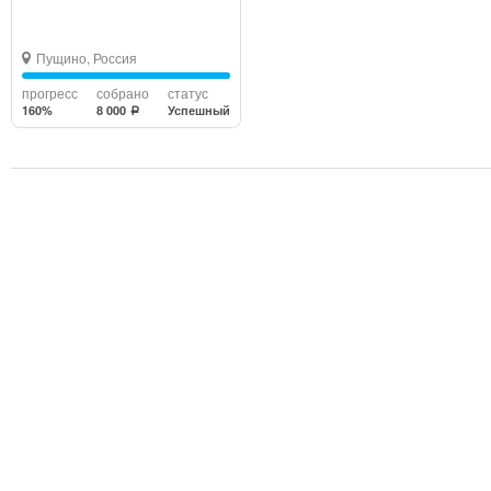
Пущино, Россия
прогресс
собрано
статус
160%
8 000
Успешный
a