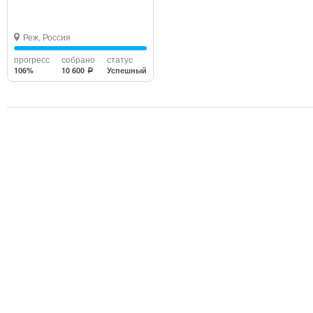
Реж, Россия
прогресс
собрано
статус
106%
10 600
Успешный
a