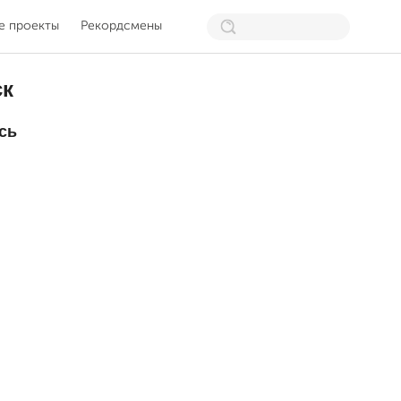
е проекты
Рекордсмены
к
сь