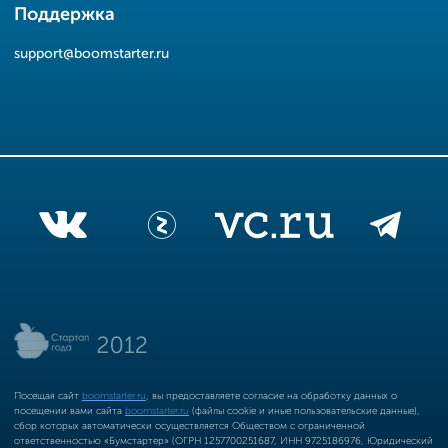
Поддержка
support@boomstarter.ru
Посещая сайт
boomstarter.ru
, вы предоставляете согласие на обработку данных о
посещении вами сайта
boomstarter.ru
(файлы cookie и иные пользовательские данные),
сбор которых автоматически осуществляется Обществом с ограниченной
ответственностью «Бумстартер» (ОГРН 1257700251687, ИНН 9725186976, Юридический