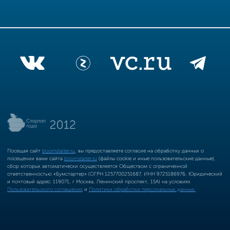
Посещая сайт
boomstarter.ru
, вы предоставляете согласие на обработку данных о
посещении вами сайта
boomstarter.ru
(файлы cookie и иные пользовательские данные),
сбор которых автоматически осуществляется Обществом с ограниченной
ответственностью «Бумстартер» (ОГРН 1257700251687, ИНН 9725186976, Юридический
и почтовый адрес: 119071, г Москва, Ленинский проспект, 15А) на условиях
Пользовательского соглашения
и
Политики обработки персональных данных.