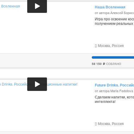
Наша Вселенная
от автора Алексей Борис
Игра про освоение кос
получением реальных 
Москва, Россия
58 150
СОБРАНО
c
Future Drinks. Росси
от автора Maria Fedotova
Сделаем напитки, кото
интеллекта!
Москва, Россия