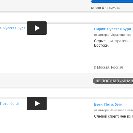
51 960
СОБРАНО
c
Сирия: Русская буря
от автора "Играющие кош
Серьезная стратегия 
Востоке.
Москва, Россия
НЕ ПОЛУЧИЛ ФИНАНС
Беги, Петр, беги!
от автора Чемезова Екат
Слепой спортсмен из Я