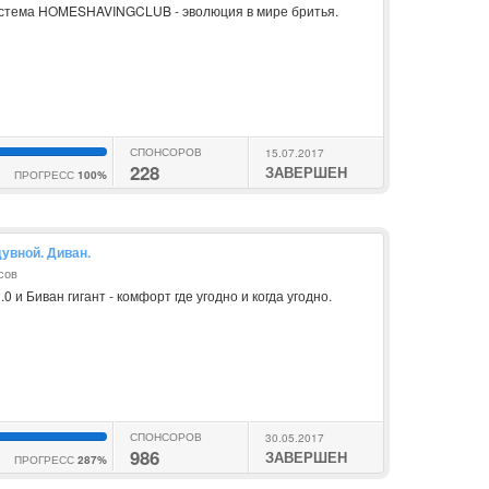
истема HOMESHAVINGCLUB - эволюция в мире бритья.
СПОНСОРОВ
15.07.2017
228
ЗАВЕРШЕН
ПРОГРЕСС
100%
дувной. Диван.
сов
 и Биван гигант - комфорт где угодно и когда угодно.
СПОНСОРОВ
30.05.2017
986
ЗАВЕРШЕН
ПРОГРЕСС
287%