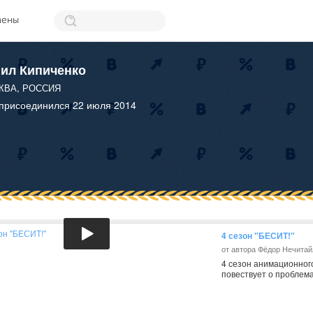
мены
ил Кипиченко
ВА, РОССИЯ
 присоединился 22 июля 2014
4 сезон "БЕСИТ!"
от автора Фёдор Нечитай
4 сезон анимационног
повествует о проблема