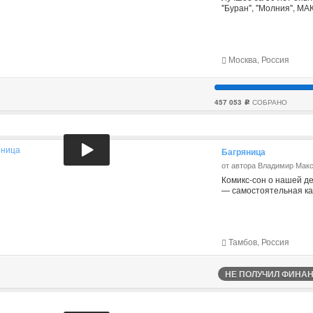
"Буран", "Молния", МАК
Москва, Россия
457 053
СОБРАНО
c
Багряница
от автора Владимир Мак
Комикс-сон о нашей де
— самостоятельная ка
Тамбов, Россия
НЕ ПОЛУЧИЛ ФИНАНС