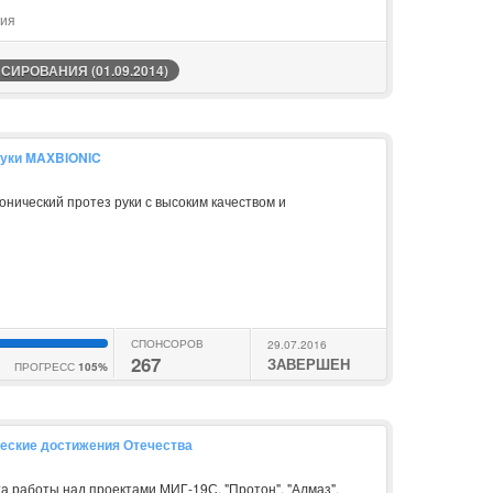
сия
ИРОВАНИЯ (01.09.2014)
руки MAXBIONIC
нический протез руки с высоким качеством и
СПОНСОРОВ
29.07.2016
267
ЗАВЕРШЕН
ПРОГРЕСС
105%
ческие достижения Отечества
а работы над проектами МИГ-19С, "Протон", "Алмаз",