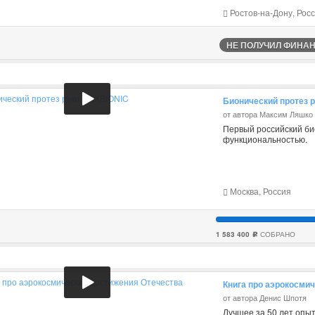
Ростов-на-Дону, Рос
НЕ ПОЛУЧИЛ ФИНАНС
Бионический протез 
от автора Максим Ляшко
Первый российский био
функциональностью.
Москва, Россия
1 583 400
СОБРАНО
c
Книга про аэрокосми
от автора Денис Шпотя
Лучшее за 50 лет опыт