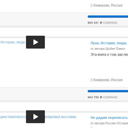
Кемерово, Россия
904 331
СОБРАНО
c
Луна. История, люди,
от автора Шубин Павел
Эта книга о том, как л
Кемерово, Россия
904 755
СОБРАНО
c
Не дадим переписать
от автора Руслан Осташ