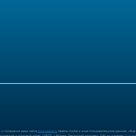
ых о посещении вами сайта
boomstarter.ru
(файлы cookie и иные пользовательские данные), сбо
ический и почтовый адрес: 119071, г Москва, Ленинский проспект, 15А) на условиях
Пользов