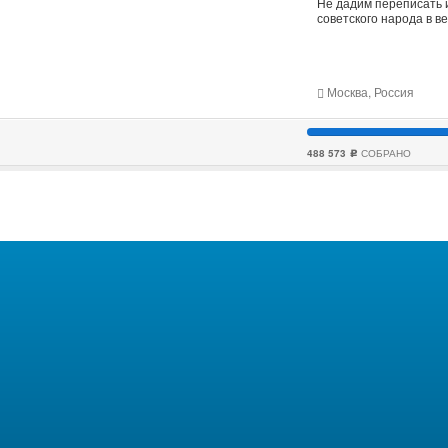
Не дадим переписать 
советского народа в 
Москва, Россия
488 573
СОБРАНО
c