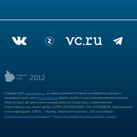
Посещая сайт
boomstarter.ru
, вы предоставляете согласие на обработку данных о
посещении вами сайта
boomstarter.ru
(файлы cookie и иные пользовательские данные),
сбор которых автоматически осуществляется Обществом с ограниченной
ответственностью «Бумстартер» (ОГРН 1257700251687, ИНН 9725186976, Юридический
и почтовый адрес: 119071, г Москва, Ленинский проспект, 15А) на условиях
Пользовательского соглашения
и
Политики обработки персональных данных.