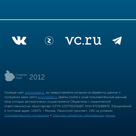
Посещая сайт
boomstarter.ru
, вы предоставляете согласие на обработку данных о
посещении вами сайта
boomstarter.ru
(файлы cookie и иные пользовательские данные),
сбор которых автоматически осуществляется Обществом с ограниченной
ответственностью «Бумстартер» (ОГРН 1257700251687, ИНН 9725186976, Юридический
и почтовый адрес: 119071, г Москва, Ленинский проспект, 15А) на условиях
Пользовательского соглашения
и
Политики обработки персональных данных.