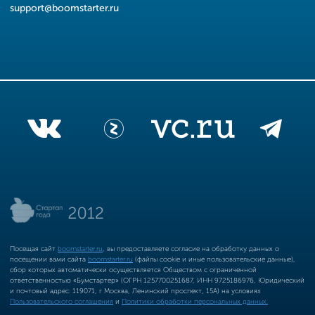
support@boomstarter.ru
Посещая сайт
boomstarter.ru
, вы предоставляете согласие на обработку данных о
посещении вами сайта
boomstarter.ru
(файлы cookie и иные пользовательские данные),
сбор которых автоматически осуществляется Обществом с ограниченной
ответственностью «Бумстартер» (ОГРН 1257700251687, ИНН 9725186976, Юридический
и почтовый адрес: 119071, г Москва, Ленинский проспект, 15А) на условиях
Пользовательского соглашения
и
Политики обработки персональных данных.