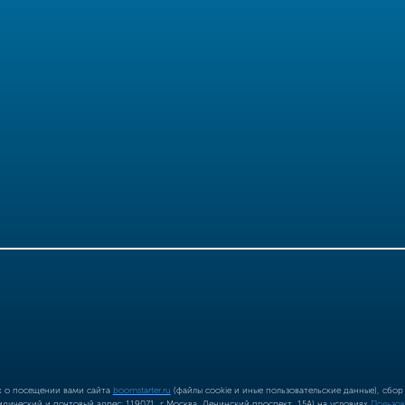
ых о посещении вами сайта
boomstarter.ru
(файлы cookie и иные пользовательские данные), сбо
ический и почтовый адрес: 119071, г Москва, Ленинский проспект, 15А) на условиях
Пользов