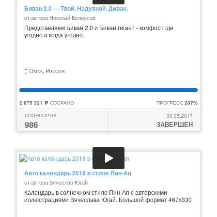
Биван 2.0 — Твой. Надувной. Диван.
от автора Николай Белоусов
Представляем Биван 2.0 и Биван гигант - комфорт где
угодно и когда угодно.
Омск, Россия
2 875 321
СОБРАНО
ПРОГРЕСС
287%
c
СПОНСОРОВ
30.05.2017
986
ЗАВЕРШЕН
Авто календарь 2018 в стиле Пин-Ап
от автора Вячеслав Югай
Календарь в солнечном стиле Пин-Ап с авторскими
иллюстрациями Вячеслава Югай. Большой формат 467х330