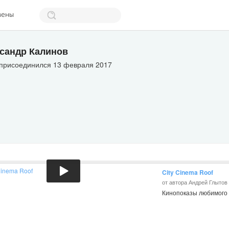
мены
сандр Калинов
 присоединился 13 февраля 2017
City Cinema Roof
от автора Андрей Глытов
Кинопоказы любимого 