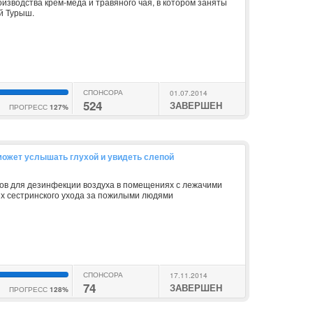
изводства крем-меда и травяного чая, в котором заняты
й Турыш.
СПОНСОРА
01.07.2014
524
ЗАВЕРШЕН
ПРОГРЕСС
127%
о может услышать глухой и увидеть слепой
в для дезинфекции воздуха в помещениях с лежачими
х сестринского ухода за пожилыми людями
СПОНСОРА
17.11.2014
74
ЗАВЕРШЕН
ПРОГРЕСС
128%