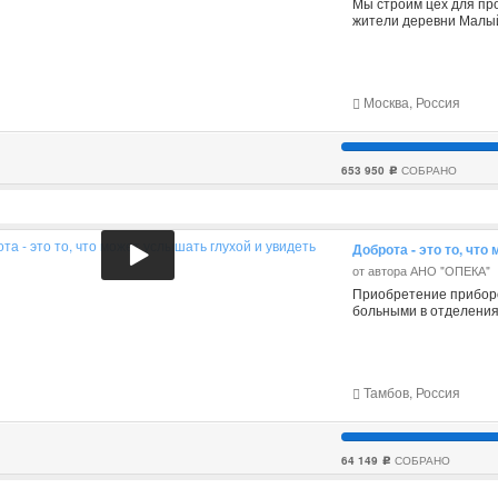
Мы строим цех для про
жители деревни Малы
Москва, Россия
653 950
СОБРАНО
c
Доброта - это то, чт
от автора АНО "ОПЕКА"
Приобретение приборо
больными в отделения
Тамбов, Россия
64 149
СОБРАНО
c