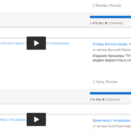
Москва, Россия
1 975 061
СОБРАНО
c
Птицы Белого моря. 
от автора Василий Ефим
Издание брошюры "Пти
редких видов птиц и с
Чупа, Россия
119 500
СОБРАНО
c
Крем-мед с ягодками.
от автора Guzel Sanzhap