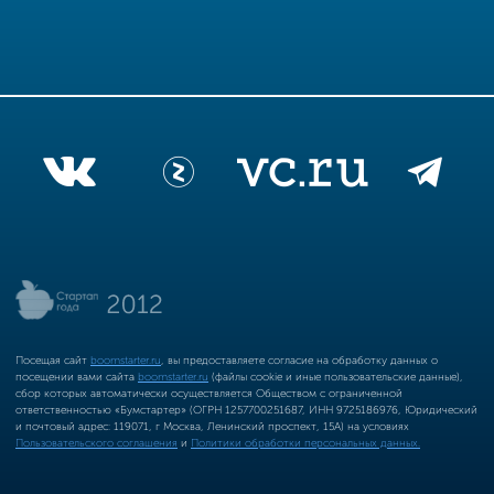
Посещая сайт
boomstarter.ru
, вы предоставляете согласие на обработку данных о
посещении вами сайта
boomstarter.ru
(файлы cookie и иные пользовательские данные),
сбор которых автоматически осуществляется Обществом с ограниченной
ответственностью «Бумстартер» (ОГРН 1257700251687, ИНН 9725186976, Юридический
и почтовый адрес: 119071, г Москва, Ленинский проспект, 15А) на условиях
Пользовательского соглашения
и
Политики обработки персональных данных.