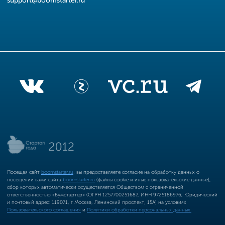
support@boomstarter.ru
Посещая сайт
boomstarter.ru
, вы предоставляете согласие на обработку данных о
посещении вами сайта
boomstarter.ru
(файлы cookie и иные пользовательские данные),
сбор которых автоматически осуществляется Обществом с ограниченной
ответственностью «Бумстартер» (ОГРН 1257700251687, ИНН 9725186976, Юридический
и почтовый адрес: 119071, г Москва, Ленинский проспект, 15А) на условиях
Пользовательского соглашения
и
Политики обработки персональных данных.