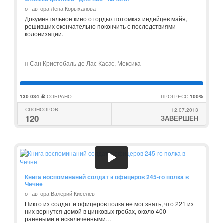
от автора Лена Корыхалова
Документальное кино о гордых потомках индейцев майя,
решивших окончательно покончить с последствиями
колонизации.
Сан Кристобаль де Лас Касас, Мексика
130 034
СОБРАНО
ПРОГРЕСС
100%
c
СПОНСОРОВ
12.07.2013
120
ЗАВЕРШЕН
Книга воспоминаний солдат и офицеров 245-го полка в
Чечне
от автора Валерий Киселев
Никто из солдат и офицеров полка не мог знать, что 221 из
них вернутся домой в цинковых гробах, около 400 –
ранеными и искалеченными…