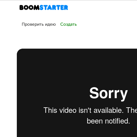
Проверить идею
Создать