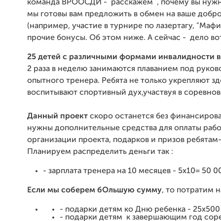
команда ВРООСДИ - расскажем , почему вы нужны
мы готовы вам предложить в обмен на ваше добро
(например, участие в турнире по лазертагу, "Мафи
прочие бонусы. Об этом ниже. А сейчас - д
ело во
25 детей с различными формами инвалидности в
2 раза в неделю занимаются плаванием под руко
опытного тренера. Ребята не только укрепляют зд
воспитывают спортивный дух,участвуя в соревнов
Данный проект
скоро останется без финансиров
нужны дополнительные средства для оплаты рабо
организации проекта, подарков и призов ребятам
Планируем распределить деньги так :
- зарплата тренера на 10 месяцев - 5х10= 50 0
Если мы соберем бОльшую сумму
, то потратим н
- подарки детям ко Дню ребенка - 25х500 
- подарки детям к завершающим год сор