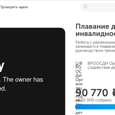
Проверить идею
Плавание д
инвалидно
Ребята с различным
занимаются плавание
руководством трене
ВРООСДИ Орг
содействия д
90 770
из 50 000 собрано
Завершен 15 апреля