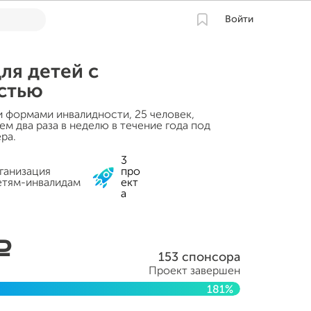
Войти
ля детей с
стью
и формами инвалидности, 25 человек,
м два раза в неделю в течение года под
ра.
3
анизация
про
етям-инвалидам
ект
а
a
153 спонсора
Проект завершен
181%
 2015