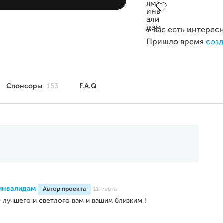
У вас есть интерес
Пришло время
созд
Спонсоры
153
F.A.Q
инвалидам
Автор проекта
11 марта
 лучшего и светлого вам и вашим близким !