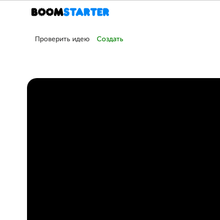
Проверить идею
Создать