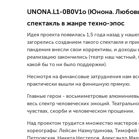
UNONA.L1-0B0V1o (Юнона. Любовь
спектакль в жанре техно-эпос
Идея проекта появилась 1,5 года назад у на
загорелись созданием такого спектакля и прин
пандемия внесли свои коррективы, и доходы н
реализацию закончились (театр наш частный, 
какой бы то ни было поддержки).
Несмотря на финансовые затруднения нам все
практически вышли на финишную прямую.
Главные герои - восьмиметровые алюминиев
весь спектр человеческих эмоций. Театрально
чувствах, скорби и человеческом прощении.
Над проектом трудится множество мастеров с
хореографы: Лейсан Назмутдинова, Тимофей 
Петровская, Никита Нестеров, Александр Мяли