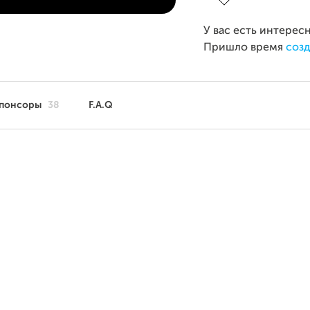
У вас есть интерес
Пришло время
созд
понсоры
38
F.A.Q