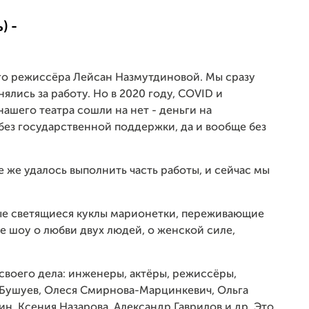
) -
шего режиссёра Лейсан Назмутдиновой. Мы сразу
ялись за работу. Но в 2020 году, COVID и
ашего театра сошли на нет - деньги на
без государственной поддержки, да и вообще без
 же удалось выполнить часть работы, и сейчас мы
ые светящиеся куклы марионетки, переживающие
е шоу о любви двух людей, о женской силе,
воего дела: инженеры, актёры, режиссёры,
Бушуев, Олеся Смирнова-Марцинкевич, Ольга
н, Ксения Назарова, Александр Гаврилов и др. Это