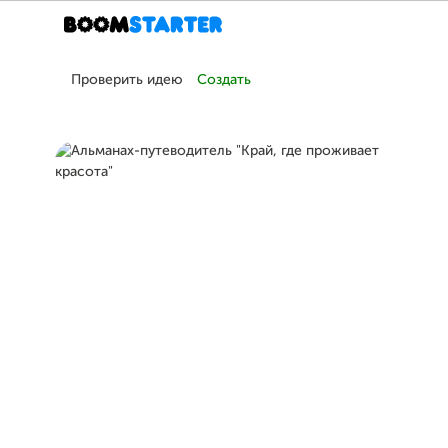
Проверить идею
Создать