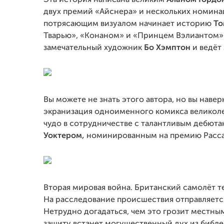
Эта история написана великим
Аланом Гордо
двух премий «Айснера» и нескольких номинац
потрясающим визуалом начинает историю
То
Тварью», «Конаном» и «Принцем Вэлиантом».
замечательный художник
Бо Хэмптон
и ведёт
Вы можете не знать этого автора, но вы наве
экранизация одноименного комикса великол
чудо в сотрудничестве с талантливым дебют
Уоктером,
номинированным на премию Расса 
Вторая мировая война. Британский самолёт т
На расследование происшествия отправляет
Нетрудно догадаться, чем это грозит местным