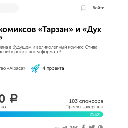
Войти
комиксов «Тарзан» и «Дух
»
ана в будущем и великолепный комикс Стива
 ночи) в роскошном формате!
во «Alpaca»
4 проекта
50
a
103 спонсора
ано
Проект завершен
213%
аря 2022