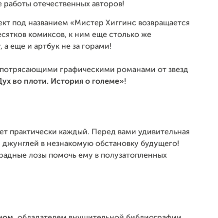
 работы отечественных авторов!
ект под названием «Мистер Хиггинс возвращается
есятков комиксов, к ним еще столько же
а еще и артбук не за горами!
я потрясающими графическими романами от звезд
Дух во плоти. История о големе»
!
ает практически каждый. Перед вами удивительная
я джунглей в незнакомую обстановку будущего!
радные лозы помочь ему в полузатопленных