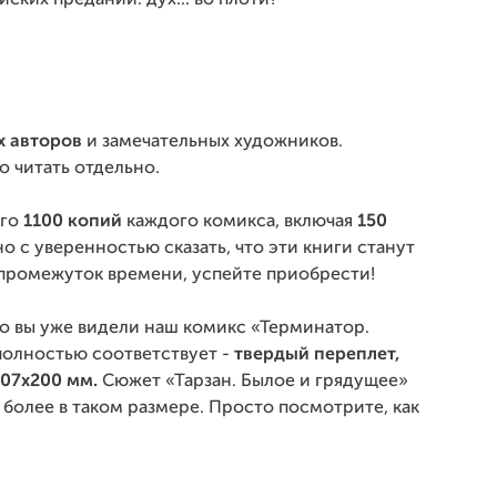
ских преданий: дух... во плоти?
х авторов
и замечательных художников.
 читать отдельно.
го
1100
копий
каждого комикса, включая
150
с уверенностью сказать, что эти книги станут
промежуток времени, успейте приобрести!
 вы уже видели наш комикс «Терминатор.
полностью соответствует -
твердый переплет,
307х200 мм.
Сюжет «Тарзан. Былое и грядущее»
 более в таком размере. Просто посмотрите, как