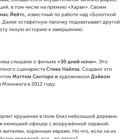
ном,
обладателем внушительной библиографии,
ий, в том числе на премию «Харви». Своим
мас Йейтс,
известный по работе над «Болотной
 Далее эстафетную палочку подхватывает другой
 эту лихую историю к завершению.
рняка слышали о фильме
«30 дней ночи».
Это
епного сценариста
Стива Найлза.
Создано это
антом
Мэттом Санторо и
художником
Дэйвом
Мэннинга в 2012 году.
ерпит крушение в поле близ небольшой деревни.
ся немецкий офицер с вооружённой охраной.
 жителям, коренным евреям. Но что, если на их