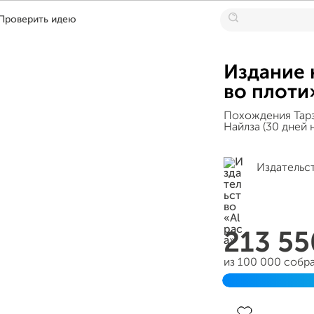
Проверить идею
Издание 
во плоти
Похождения Тарз
Найлза (30 дней
Издательст
213 5
из 100 000 собр
Завершен 19 янв