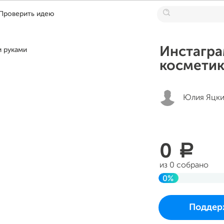
Проверить идею
Инстагра
косметик
Юлия Яцки
0
a
из 0 собрано
0%
До цели
Проект начался и 
Поддер
во вторник 25 июля