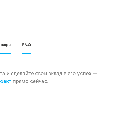
нсоры
F.A.Q
 и сделайте свой вклад в его успех —
оект
прямо сейчас.