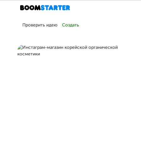
Проверить идею
Создать