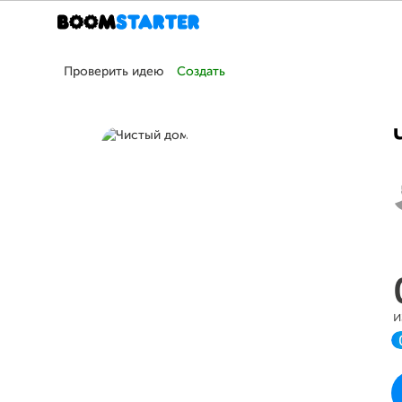
Проверить идею
Создать
и
П
в