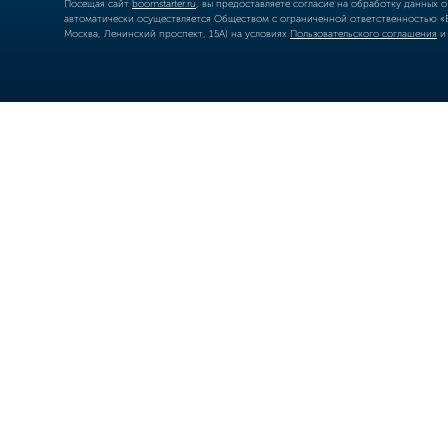
Посещая сайт
boomstarter.ru
, вы предоставляете согласие на обработку данных 
автоматически осуществляется Обществом с ограниченной ответственностью «Б
Москва, Ленинский проспект, 15А) на условиях
Пользовательского соглашения