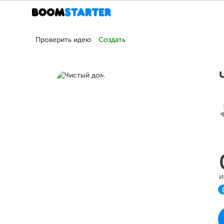
Проверить идею
Создать
и
П
в