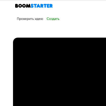
Проверить идею
Создать