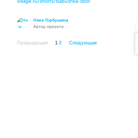
village.ru/shorts/babushka-sbor
Ника Горбушина
Автор проекта
Предыдущая
1
2
Следующая