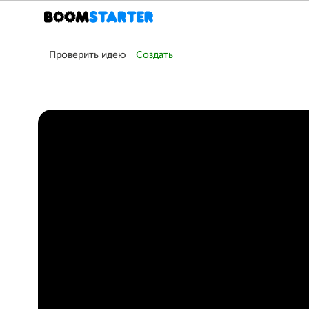
Проверить идею
Создать