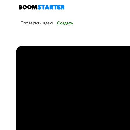
Проверить идею
Создать