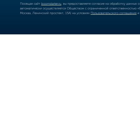
Посещая сайт
boomstarter.ru
, вы предоставляете согласие на обработку данных 
автоматически осуществляется Обществом с ограниченной ответственностью «Б
Москва, Ленинский проспект, 15А) на условиях
Пользовательского соглашения