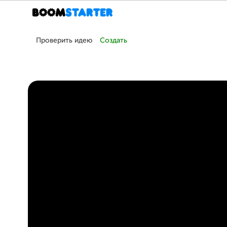
Проверить идею
Создать