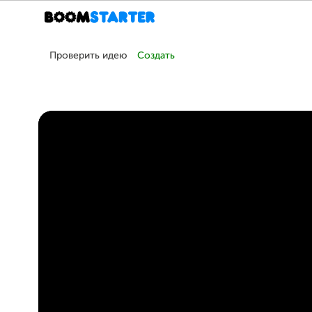
Проверить идею
Создать