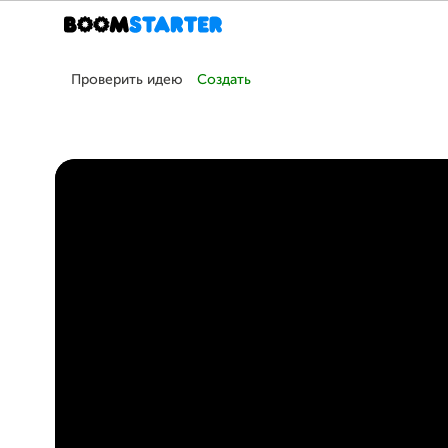
Проверить идею
Создать