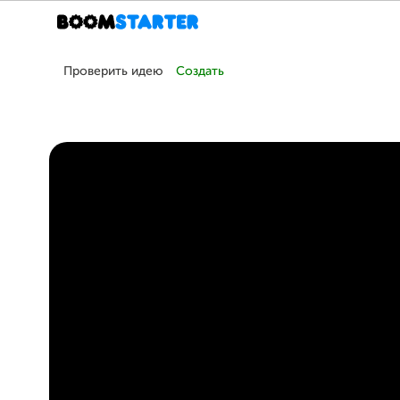
Проверить идею
Создать