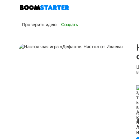
Проверить идею
Создать
Ш
в
А
и