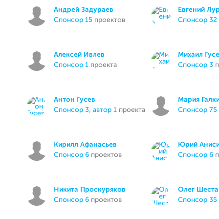
Андрей Задураев
Евгений Лу
спонсор 15
проектов
спонсор 32
Алексей Ивлев
Михаил Гус
спонсор 1
проекта
спонсор 3
п
Антон Гусев
Мария Галк
спонсор 3
,
автор 1
проекта
спонсор 75
Кирилл Афанасьев
Юрий Анис
спонсор 6
проектов
спонсор 6
п
Никита Проскуряков
Олег Шеста
спонсор 6
проектов
спонсор 35