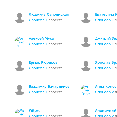
Людмила Супоницкая
Екатерина 
спонсор 1
проекта
спонсор 1
п
Алексей Муха
Дмитрий Ур
спонсор 1
проекта
спонсор 1
п
Ермак Рюриков
Ярослав Бр
спонсор 1
проекта
спонсор 1
п
Владимир Бачарников
Anna Konov
спонсор 1
проекта
спонсор 2
п
Witpsq
Анонимный 
спонсор 1
проекта
спонсор 2
п