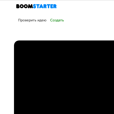
Проверить идею
Создать