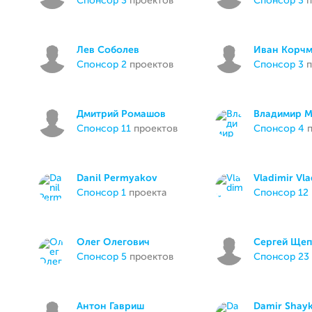
спонсор 3
проектов
спонсор 3
п
Лев Соболев
Иван Корч
спонсор 2
проектов
спонсор 3
п
Дмитрий Ромашов
Владимир 
спонсор 11
проектов
спонсор 4
п
Danil Permyakov
Vladimir Vl
спонсор 1
проекта
спонсор 12
Олег Олегович
Сергей Щеп
спонсор 5
проектов
спонсор 23
Антон Гавриш
Damir Shay