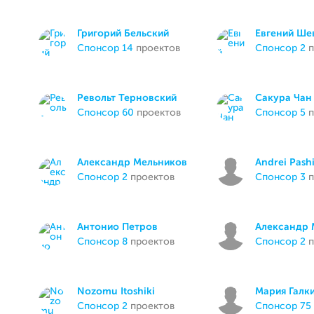
Григорий Бельский
Евгений Ше
спонсор 14
проектов
спонсор 2
п
Револьт Терновский
Сакура Чан
спонсор 60
проектов
спонсор 5
п
Александр Мельников
Andrei Pash
спонсор 2
проектов
спонсор 3
п
Антонио Петров
Александр 
спонсор 8
проектов
спонсор 2
п
Nozomu Itoshiki
Мария Галк
спонсор 2
проектов
спонсор 75