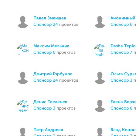
Павел Змеищев
Анонимный 
спонсор 24
проектов
спонсор 6
п
Максим Мельник
Dasha Tepl
спонсор 6
проектов
спонсор 7
п
Дмитрий Горбунов
Ольга Сурк
спонсор 24
проектов
спонсор 3
п
Денис Твеленев
Елена Верх
спонсор 3
проектов
спонсор 8
п
Петр Андреев
Влад Конон