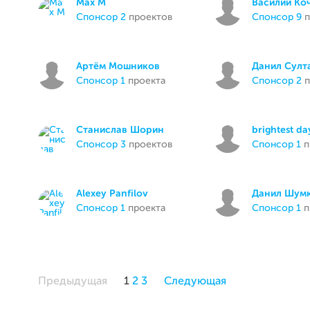
Max M
Василий Ко
спонсор 2
проектов
спонсор 9
п
Артём Мошников
Данил Султ
спонсор 1
проекта
спонсор 2
п
Станислав Шорин
brightest da
спонсор 3
проектов
спонсор 1
п
Alexey Panfilov
Данил Шум
спонсор 1
проекта
спонсор 1
п
Предыдущая
1
2
3
Следующая