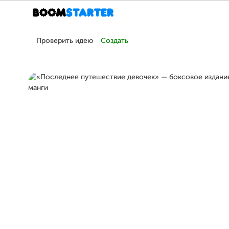
Проверить идею
Создать