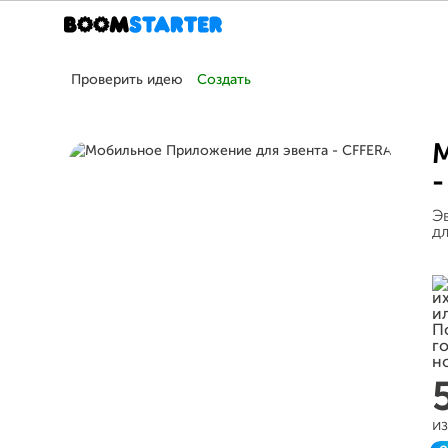
Проверить идею
Создать
М
-
Э
дл
из