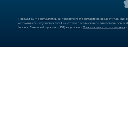
Посещая сайт
boomstarter.ru
, вы предоставляете согласие на обработку данных 
автоматически осуществляется Обществом с ограниченной ответственностью «Б
Москва, Ленинский проспект, 15А) на условиях
Пользовательского соглашения