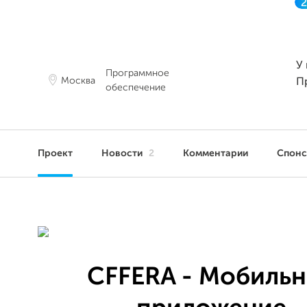
У 
Программное
Москва
П
обеспечение
Проект
Новости
2
Комментарии
Спон
CFFERA - Мобиль