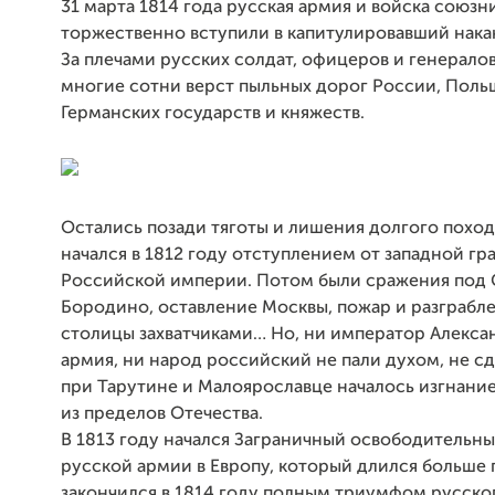
31 марта 1814 года русская армия и войска союзн
торжественно вступили в капитулировавший нака
За плечами русских солдат, офицеров и генерало
многие сотни верст пыльных дорог России, Поль
Германских государств и княжеств.
Остались позади тяготы и лишения долгого поход
начался в 1812 году отступлением от западной г
Российской империи. Потом были сражения под
Бородино, оставление Москвы, пожар и разграбл
столицы захватчиками… Но, ни император Алексан
армия, ни народ российский не пали духом, не сд
при Тарутине и Малоярославце началось изгнани
из пределов Отечества.
В 1813 году начался Заграничный освободительн
русской армии в Европу, который длился больше 
закончился в 1814 году полным триумфом русско