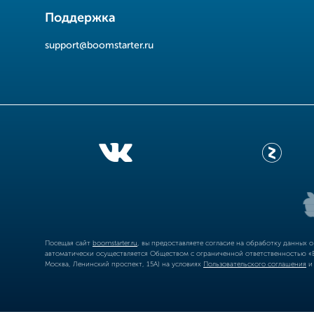
Поддержка
support@boomstarter.ru
Посещая сайт
boomstarter.ru
, вы предоставляете согласие на обработку данных 
автоматически осуществляется Обществом с ограниченной ответственностью «Б
Москва, Ленинский проспект, 15А) на условиях
Пользовательского соглашения