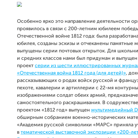
Особенно ярко это направление деятельности ор
проявилось в связи с 200-летним юбилеем побед
Отечественной войне 1812 года: была разработан
юбилея, созданы эскизы и отчеканены памятные м
выпущены серии почтовых открыток. Для школьн
и средних классов нами был придуман и выпуще
проект
серии из шести иллюстрированных журна
«Отечественная война 1812 года (для детей)»
, до
рассказывающих о родах войск русской и францу
пехоте, кавалерии и артиллерии с 22-мя контурн
изображениями солдат обеих армий, предназнач
самостоятельного раскрашивания. В содружестве
проектом «1812 год» выпущен
мультимедийный D
обширным собранием военно-исторических мате
«Академия русской символики «МАРС» приняла у
в
тематической выставочной экспозиции «200-ле