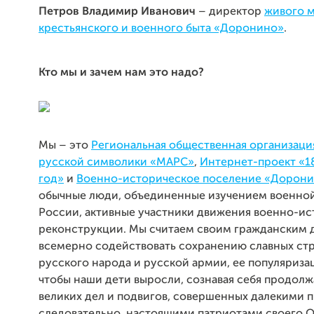
Петров Владимир Иванович
– директор
живого м
крестьянского и военного быта «Доронино»
.
Кто мы и зачем нам это надо?
Мы – это
Региональная общественная организаци
русской символики «МАРС»
,
Интернет-проект «1
год»
и
Военно-историческое поселение «Дорон
обычные люди, объединенные изучением военно
России, активные участники движения военно-и
реконструкции. Мы считаем своим гражданским 
всемерно содействовать сохранению славных ст
русского народа и русской армии, ее популяриза
чтобы наши дети выросли, сознавая себя продол
великих дел и подвигов, совершенных далекими п