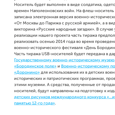
Носитель будет выполнен в виде солдатика, одет
времен Наполеоновских войн. На флеш-носитель
записана электронная версия военно-историчес
«От Москвы до Парижа с русской армией», а в ви
викторина «Русские народные загадки». В случае
реализации нашего проекта часть тиража предпол
реализовать осенью 2014 года во время проведе
военно-исторического фестиваля «День Бородин
Часть тиража USB-носителей будет передана в да
Государственному военно-историческому музею
«Бородинское поле»
и
Военно-историческому п
«Доронино»
для использования их в детских вое
исторических и патриотических программах, пр
этими музеями. А средства, полученные от прода
носителей, будут направлены на подготовку к из
детских рисунков международного конкурса «...и
памятью 12-го года»
.