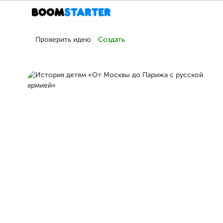
Проверить идею
Создать