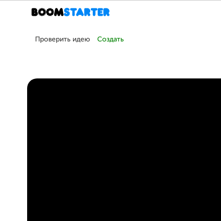
Проверить идею
Создать