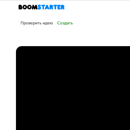
Проверить идею
Создать