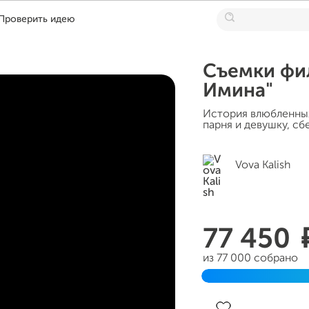
Проверить идею
Съемки фил
Имина"
История влюбленных
парня и девушку, сб
Vova Kalish
77 450
из 77 000 собрано
Завершен 12 октябр