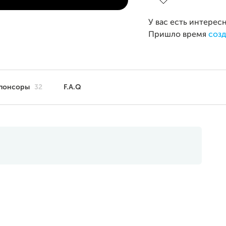
У вас есть интерес
Пришло время
созд
понсоры
32
F.A.Q