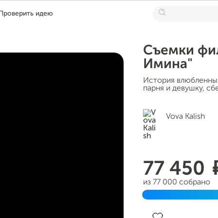
Проверить идею
Съемки фил
Имина"
История влюбленных
парня и девушку, сб
Vova Kalish
77 450
из 77 000 собрано
Завершен 12 октябр