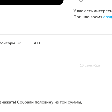
У вас есть интерес
Пришло время
созд
понсоры
32
F.A.Q
13 сентября
однажать! Собрали половину из той суммы,