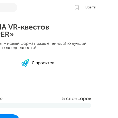
Войти
 VR-квестов
PER»
 – новый формат развлечений. Это лучший
т повседневности!
0 проектов
5 спонсоров
но
та и завершится