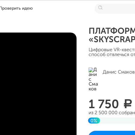
Проверить идею
ПЛАТФОРМА
«SKYSCRA
Цифровые VR-квесты
способ отвлечься о
Данис Смаков
1 750
a
из 2 500 000 собра
0%
До цели
Проект начался 14 мар