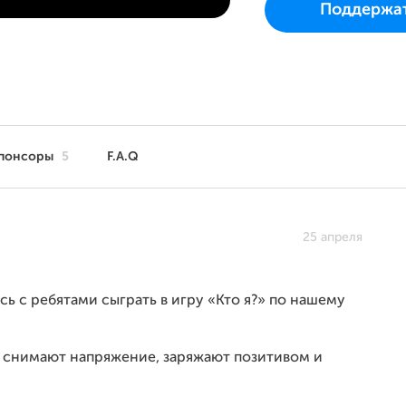
Поддержа
как только соберет 1
понсоры
5
F.A.Q
25 апреля
сь с ребятами сыграть в игру «Кто я?» по нашему
я снимают напряжение, заряжают позитивом и