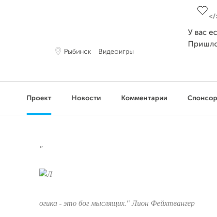
У вас е
Пришло
Рыбинск
Видеоигры
Проект
Новости
Комментарии
Спонсо
"
огика - это бог мыслящих."
Лион Фейхтвангер