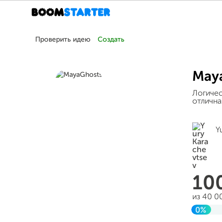
Проверить идею
Создать
May
Логичес
отлична
Y
10
из 40 0
0%
Завер