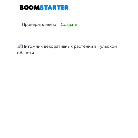
Проверить идею
Создать