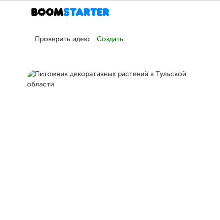
Проверить идею
Создать