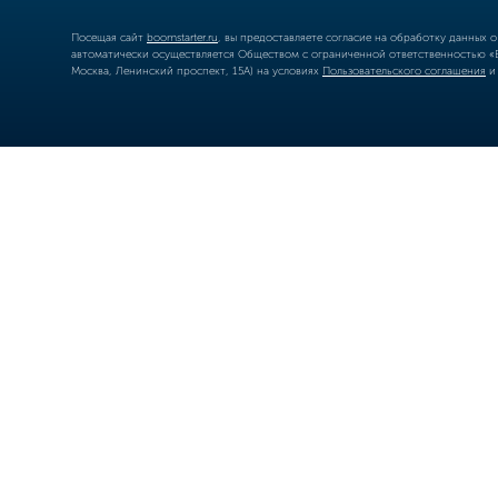
Посещая сайт
boomstarter.ru
, вы предоставляете согласие на обработку данных 
автоматически осуществляется Обществом с ограниченной ответственностью «Б
Москва, Ленинский проспект, 15А) на условиях
Пользовательского соглашения