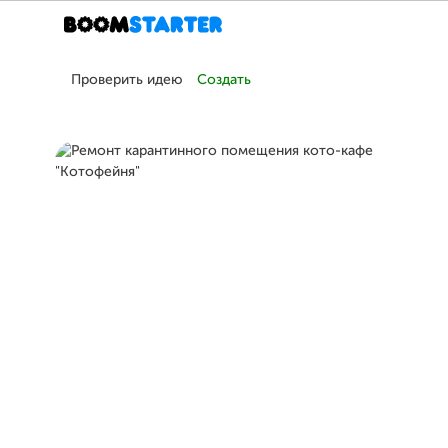
Проверить идею
Создать