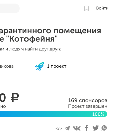
Войти
карантинного помещения
е "Котофейня"
м и людям найти друг друга!
никова
1 проект
50
a
169 спонсоров
ано
Проект завершен
100%
кабря 2024